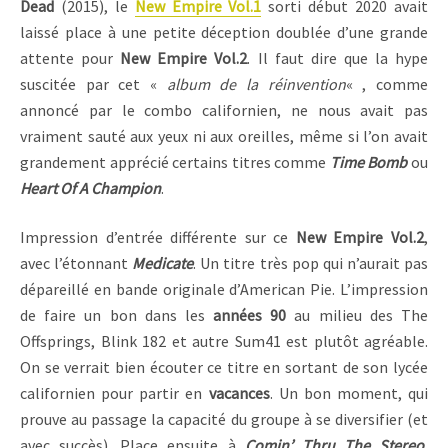
Dead
(2015), le
New Empire Vol.1
sorti début 2020 avait
laissé place à une petite déception doublée d’une grande
attente pour
New Empire Vol.2
. Il faut dire que la hype
suscitée par cet «
album de la réinvention
« , comme
annoncé par le combo californien, ne nous avait pas
vraiment sauté aux yeux ni aux oreilles, même si l’on avait
grandement apprécié certains titres comme
Time Bomb
ou
Heart Of A Champion
.
Impression d’entrée différente sur ce
New Empire Vol.2
,
avec l’étonnant
Medicate
. Un titre très pop qui n’aurait pas
dépareillé en bande originale d’American Pie. L’impression
de faire un bon dans les
années 90
au milieu des The
Offsprings, Blink 182 et autre Sum41 est plutôt agréable.
On se verrait bien écouter ce titre en sortant de son lycée
californien pour partir en
vacances
. Un bon moment, qui
prouve au passage la capacité du groupe à se diversifier (et
avec succès). Place ensuite à
Comin’ Thru The Stereo
,