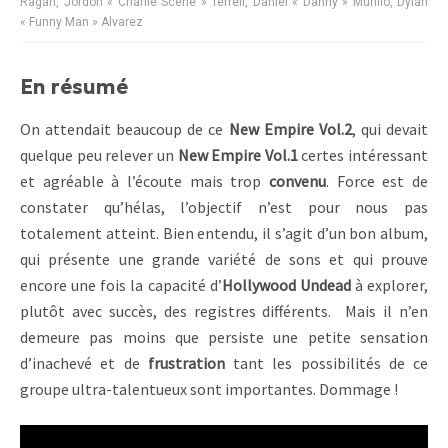
Ragan, Jordon « Charlie Scene » Terrell, Daniel « Danny » Murillo, Dylan
« Funny Man » Alvarez
En résumé
On attendait beaucoup de ce
New Empire Vol.2
, qui devait
quelque peu relever un
New Empire Vol.1
certes intéressant
et agréable à l’écoute mais trop
convenu
. Force est de
constater qu’hélas, l’objectif n’est pour nous pas
totalement atteint. Bien entendu, il s’agit d’un bon album,
qui présente une grande variété de sons et qui prouve
encore une fois la capacité d’
Hollywood Undead
à explorer,
plutôt avec succès, des registres différents. Mais il n’en
demeure pas moins que persiste une petite sensation
d’inachevé et de
frustration
tant les possibilités de ce
groupe ultra-talentueux sont importantes. Dommage !