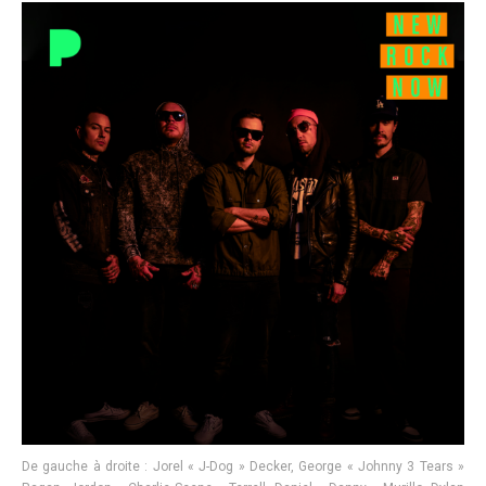
De gauche à droite : Jorel « J-Dog » Decker, George « Johnny 3 Tears »