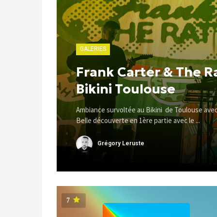
GALERIES
Frank Carter & The R
Bikini Toulouse
Ambiance survoltée au Bikini de Toulouse avec
Belle découverte en 1ère partie avec le ...
Grégory Leruste
7