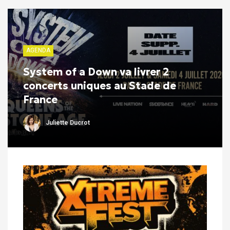
AGENDA
System of a Down va livrer 2
concerts uniques au Stade de
France
Juliette Ducrot