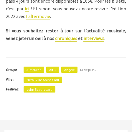
pass 4 jours sont encore disponibles à 165€. Pour les billets,
c’est par
ici
! Et sinon, vous pouvez encore revivre l’édition
2022 avec
l’aftermovie
.
Si vous souhaitez rester à jour sur l’actualité musicale,
venez jeter un oeil à nos
chroniques
et
interviews
.
Airbourne
Alt-J
Angèle
13 de plus..
Groupe :
Ville :
Hérouville-Saint-Clair
Festival :
John Beauregard