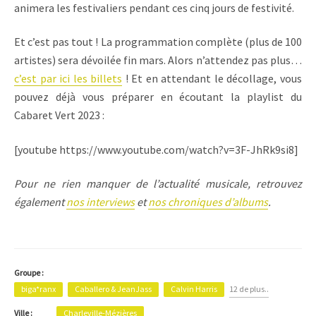
animera les festivaliers pendant ces cinq jours de festivité.
Et c’est pas tout ! La programmation complète (plus de 100
artistes) sera dévoilée fin mars. Alors n’attendez pas plus…
c’est par ici les billets
! Et en attendant le décollage, vous
pouvez déjà vous préparer en écoutant la playlist du
Cabaret Vert 2023 :
[youtube https://www.youtube.com/watch?v=3F-JhRk9si8]
Pour ne rien manquer de l’actualité musicale, retrouvez
également
nos interviews
et
nos chroniques d’albums
.
Groupe :
biga*ranx
Caballero & JeanJass
Calvin Harris
12 de plus..
Ville :
Charleville-Mézières