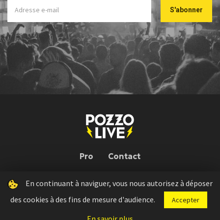
Pro
Contact
En continuant à naviguer, vous nous autorisez à déposer
Pozzo Live © 2026 | Conception : Pozzo Team, avec l'aide de
Bloop
des cookies à des fins de mesure d'audience.
Accepter
Press kit
Règlement concours
Mentions légales
En savoir plus