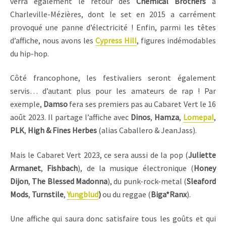
verra également le retour des
Chemical Brothers
à
Charleville-Mézières, dont le set en 2015 a carrément
provoqué une panne d’électricité ! Enfin, parmi les têtes
d’affiche, nous avons les
Cypress Hill
, figures indémodables
du hip-hop.
Côté francophone, les festivaliers seront également
servis… d’autant plus pour les amateurs de rap ! Par
exemple,
Damso
fera ses premiers pas au Cabaret Vert le 16
août 2023. Il partage l’affiche avec
Dinos
,
Hamza
,
Lomepal
,
PLK
,
High & Fines Herbes
(alias Caballero & JeanJass).
Mais le Cabaret Vert 2023, ce sera aussi de la pop (
Juliette
Armanet
,
Fishbach
), de la musique électronique (
Honey
Dijon
,
The Blessed Madonna
), du punk-rock-metal (
Sleaford
Mods
,
Turnstile
,
Yungblud
)
ou du reggae (
Biga*Ranx
).
Une affiche qui saura donc satisfaire tous les goûts et qui