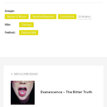
Groupe :
Barbar'O'Rhum
Bearded Basterds
Cachemire
12 de plus..
Ville :
Cercoux
Festival :
Festival 666
ARTICLE PRÉCÉDENT
Evanescence – The Bitter Truth