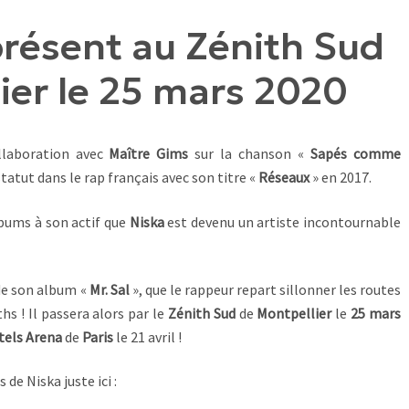
présent au Zénith Sud
ier le 25 mars 2020
llaboration avec
Maître Gims
sur la chanson «
Sapés comme
tatut dans le rap français avec son titre «
Réseaux
» en 2017.
lbums à son actif que
Niska
est devenu un artiste incontournable
 de son album «
Mr.
Sal
», que le rappeur repart sillonner les routes
s ! Il passera alors par le
Zénith Sud
de
Montpellier
le
25 mars
tels Arena
de
Paris
le 21 avril !
 de Niska juste ici :