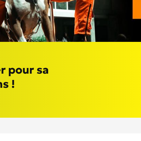
r pour sa
s !