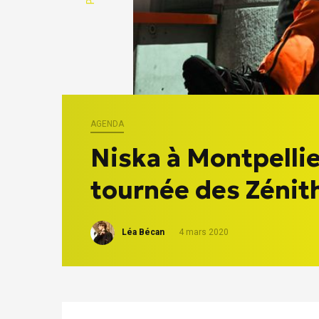
AGENDA
Niska à Montpellie
tournée des Zénith
Léa Bécan
4 mars 2020