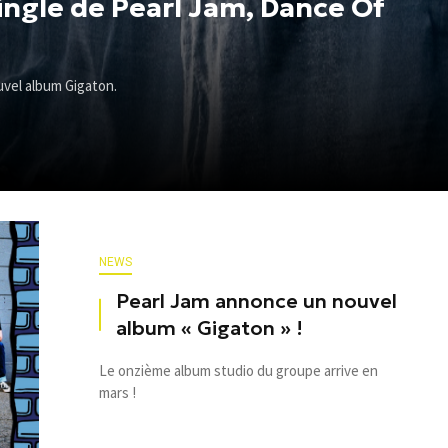
ingle de Pearl Jam, Dance Of
uvel album Gigaton.
NEWS
Pearl Jam annonce un nouvel
album « Gigaton » !
Le onzième album studio du groupe arrive en
mars !