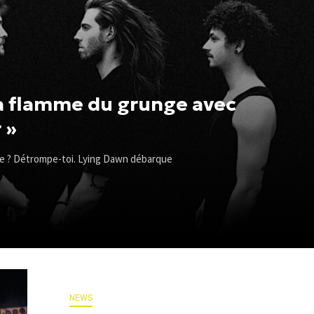
la flamme du grunge avec
 »
nce ? Détrompe-toi. Lying Dawn débarque
NEWS