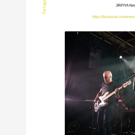
Partager
JIRFIYA New
https://facebook.com/eve