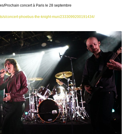
s/Prochain concert à Paris le 28 septembre
nts/s/concert-phoebus-the-knight-mun/2333099200191434/