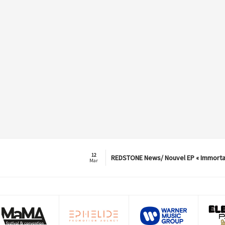
12
REDSTONE News/ Nouvel EP « Immorta
Mar