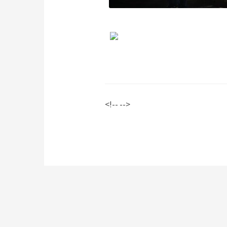
<!-- -->