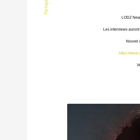
Partager
LODZ News/
Les interviews auron
Nouvel 
https://www
V