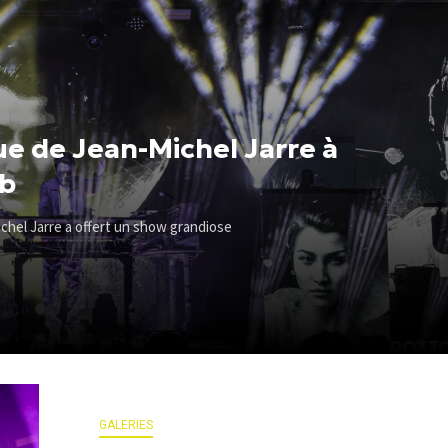
ue de Jean-Michel Jarre à
ub
chel Jarre a offert un show grandiose
GALERIES