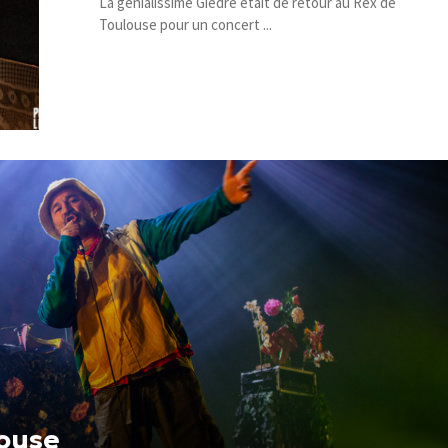
La génialissime Giedré était de retour au Rex de
Toulouse pour un concert ...
louse