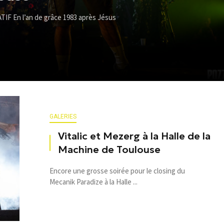
F En l’an de grâce 1983 après Jésus
GALERIES
Vitalic et Mezerg à la Halle de la
Machine de Toulouse
Encore une grosse soirée pour le closing du
Mecanik Paradize à la Halle ...