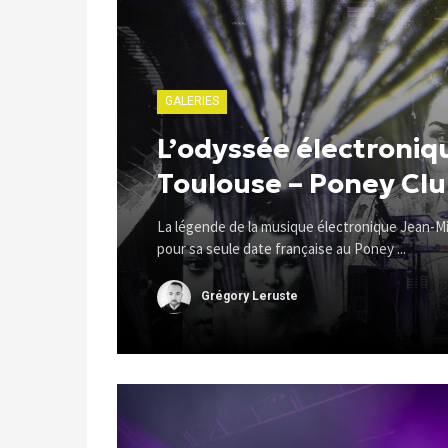
GALERIES
L’odyssée électroniq
Toulouse – Poney Cl
La légende de la musique électronique Jean-Mi
pour sa seule date française au Poney ...
Grégory Leruste