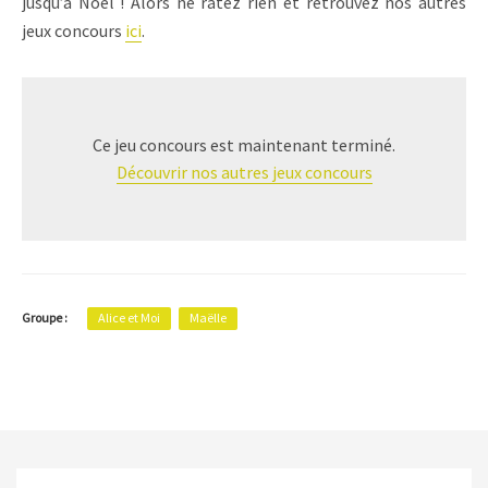
jusqu’à Noël ! Alors ne ratez rien et retrouvez nos autres
jeux concours
ici
.
Ce jeu concours est maintenant terminé.
Découvrir nos autres jeux concours
Groupe :
Alice et Moi
Maëlle