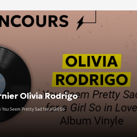
nier Olivia Rodrigo
« You Seem Pretty Sad for a Girl So