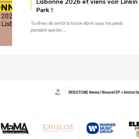
Lisbonne 2026 et viens voir Linkin
Park !
Tu rêves de sentir la fosse vibrer sous tes pieds
pendant que les ...
12
REDSTONE News/ Nouvel EP « Immorta
Mar