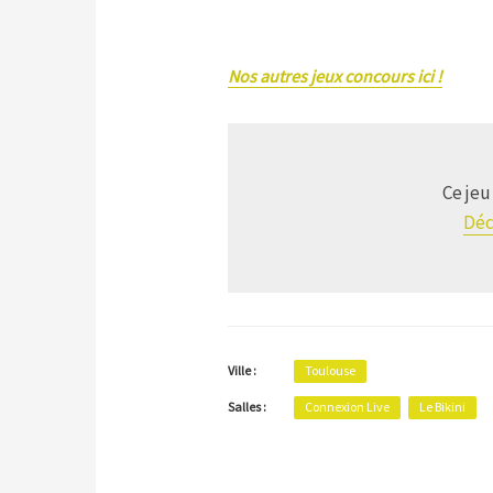
Nos autres jeux concours ici !
Ce jeu
Déc
Ville :
Toulouse
Salles :
Connexion Live
Le Bikini