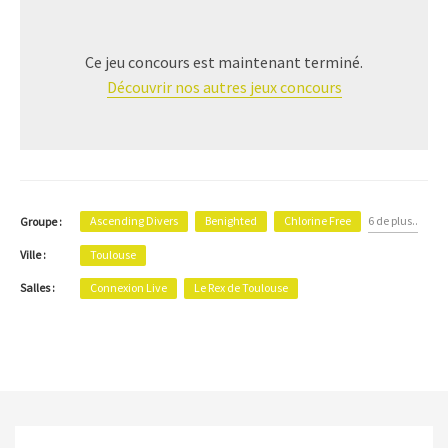
Ce jeu concours est maintenant terminé.
Découvrir nos autres jeux concours
Ascending Divers
Benighted
Chlorine Free
6 de plus..
Groupe :
Ville :
Toulouse
Salles :
Connexion Live
Le Rex de Toulouse