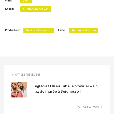
Ville :
Lyon
Salles :
Auditorium de Lyon
Producteur :
Label :
Décibels Production
Romance Musique
ARTICLE PRÉCÉDENT
BigFlo et Oli au Tube le 3 février – Un
raz de marée à Seignosse !
ARTICLE SUIVANT