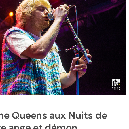
the Queens aux Nuits de
tre ange et démon