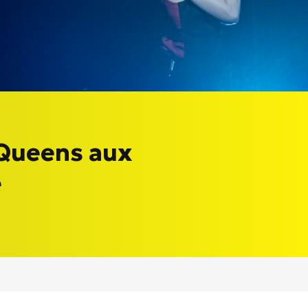
 Queens aux
e