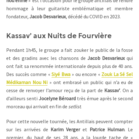
nou enmé
» est l’occasion pour le groupe antillais de rendre
hommage à leur guitariste emblématique et membre
fondateur,
Jacob Desvarieux
, décédé du COVID en 2023.
Kassav’ aux Nuits de Fourvière
Pendant 1h45, le groupe a fait zouker le public de la fosse
et des gradins avec les chansons de
Jacob Desvarieux
qui
ont fait sa renommée internationale depuis plus de 40 ans.
Des succès comme «
Siyé Bwa
» ou encore «
Zouk La Sé Sel
Médikaman Nou Ni
» ont embrasé un public qui n’a eu de
cesse de renvoyer l’amour reçu de la part de
Kassav’
. On a
d’ailleurs senti
Jocelyne Béroard
très émue après le second
morceau qui arrivait en fin de
setlist
.
Pour cette nouvelle tournée, les Antillais peuvent compter
sur les arrivées de
Karim Verger
et
Patrice Hulman
. Le
premier, du haut de ses 28 ans, a la lourde tache de «