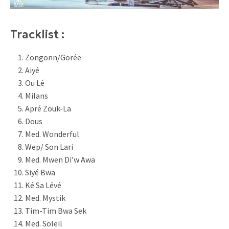
Tracklist :
Zongonn/Gorée
Aiyé
Ou Lé
Milans
Apré Zouk-La
Dous
Med. Wonderful
Wep/ Son Lari
Med. Mwen Di’w Awa
Siyé Bwa
Ké Sa Lévé
Med. Mystik
Tim-Tim Bwa Sek
Med. Soleil