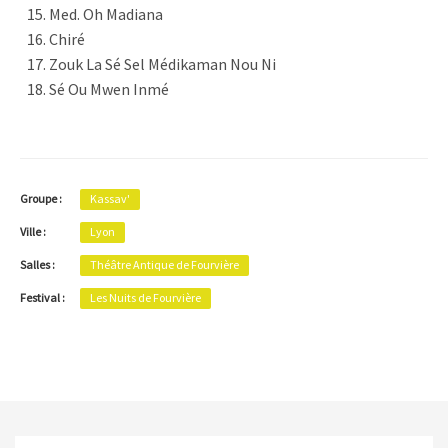
Med. Oh Madiana
Chiré
Zouk La Sé Sel Médikaman Nou Ni
Sé Ou Mwen Inmé
Groupe :
Kassav'
Ville :
Lyon
Salles :
Théâtre Antique de Fourvière
Festival :
Les Nuits de Fourvière