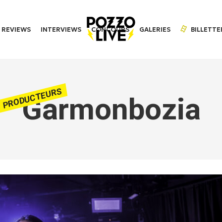
REVIEWS
INTERVIEWS
CONCOURS
GALERIES
BILLETTE
PRODUCTEURS
Garmonbozia