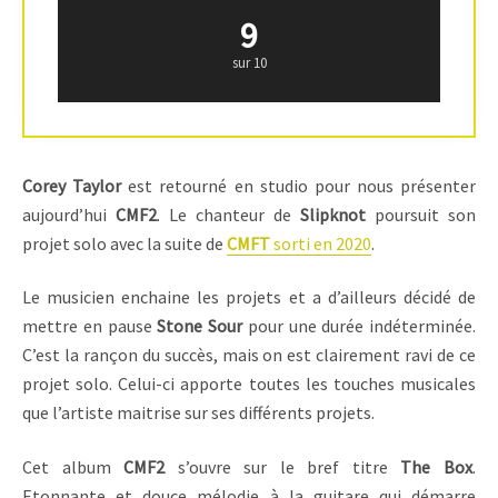
9
sur 10
Corey Taylor
est retourné en studio pour nous présenter
aujourd’hui
CMF2
. Le chanteur de
Slipknot
poursuit son
projet solo avec la suite de
CMFT
sorti en 2020
.
Le musicien enchaine les projets et a d’ailleurs décidé de
mettre en pause
Stone Sour
pour une durée indéterminée.
C’est la rançon du succès, mais on est clairement ravi de ce
projet solo. Celui-ci apporte toutes les touches musicales
que l’artiste maitrise sur ses différents projets.
Cet album
CMF2
s’ouvre sur le bref titre
The Box
.
Etonnante et douce mélodie à la guitare qui démarre