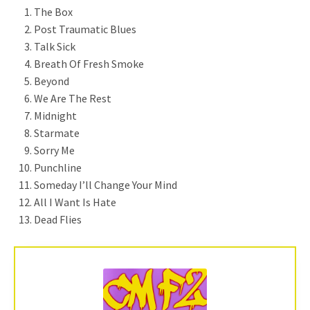
The Box
Post Traumatic Blues
Talk Sick
Breath Of Fresh Smoke
Beyond
We Are The Rest
Midnight
Starmate
Sorry Me
Punchline
Someday I’ll Change Your Mind
All I Want Is Hate
Dead Flies