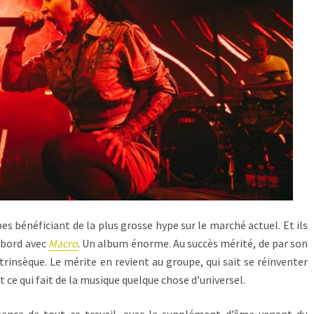
es bénéficiant de la plus grosse hype sur le marché actuel. Et ils
’abord avec
Macro
. Un album énorme. Au succès mérité, de par son
ntrinsèque. Le mérite en revient au groupe, qui sait se réinventer
 ce qui fait de la musique quelque chose d’universel.
sence de tout ce travail, avec le supplément d’âme venant du