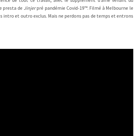
re presta de
Jinjer
pré pandémie Covid-19™. Filmé à Melbourne le
res intro et outro exclus. Mais ne perdons pas de temps et entrons