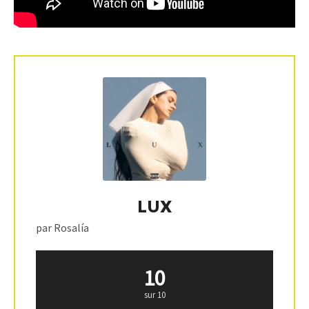
LUX
par Rosalía
10
sur 10