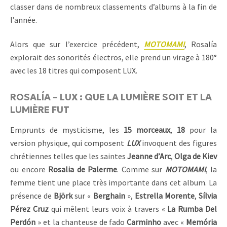
classer dans de nombreux classements d’albums à la fin de
l’année.
Alors que sur l’exercice précédent,
MOTOMAMI
, Rosalía
explorait des sonorités électros, elle prend un virage à 180°
avec les 18 titres qui composent LUX.
ROSALÍA – LUX : QUE LA LUMIÈRE SOIT ET LA
LUMIÈRE FUT
Emprunts de mysticisme, les
15 morceaux
,
18
pour la
version physique, qui composent
LUX
invoquent des figures
chrétiennes telles que les saintes
Jeanne d’Arc
,
Olga de Kiev
ou encore
Rosalia de Palerme
. Comme sur
MOTOMAMI
, la
femme tient une place très importante dans cet album. La
présence de
Björk
sur «
Berghain
»,
Estrella Morente
,
Sílvia
Pérez Cruz
qui mêlent leurs voix à travers «
La Rumba Del
Perdón
» et la chanteuse de fado
Carminho
avec «
Memória