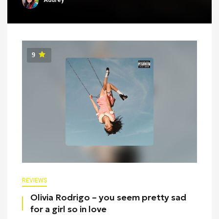
Audrey
9
REVIEWS
Olivia Rodrigo – you seem pretty sad
for a girl so in love