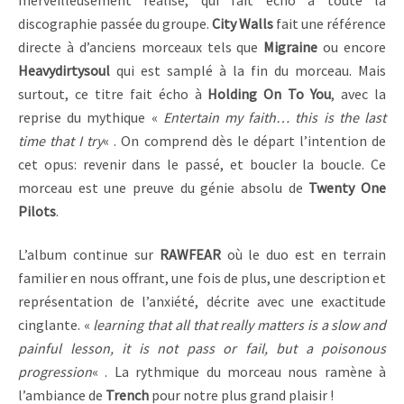
merveilleusement réalisé, qui fait écho à toute la
discographie passée du groupe.
City Walls
fait une référence
directe à d’anciens morceaux tels que
Migraine
ou encore
Heavydirtysoul
qui est samplé à la fin du morceau. Mais
surtout, ce titre fait écho à
Holding On To You
, avec la
reprise du mythique «
Entertain my faith… this is the last
time that I try
« . On comprend dès le départ l’intention de
cet opus: revenir dans le passé, et boucler la boucle. Ce
morceau est une preuve du génie absolu de
Twenty One
Pilots
.
L’album continue sur
RAWFEAR
où le duo est en terrain
familier en nous offrant, une fois de plus, une description et
représentation de l’anxiété, décrite avec une exactitude
cinglante. «
learning that all that really matters is a slow and
painful lesson, it is not pass or fail, but a poisonous
progression
« . La rythmique du morceau nous ramène à
l’ambiance de
Trench
pour notre plus grand plaisir !