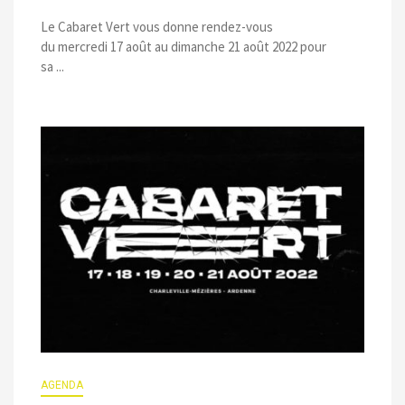
Le Cabaret Vert vous donne rendez-vous
du mercredi 17 août au dimanche 21 août 2022 pour
sa ...
AGENDA