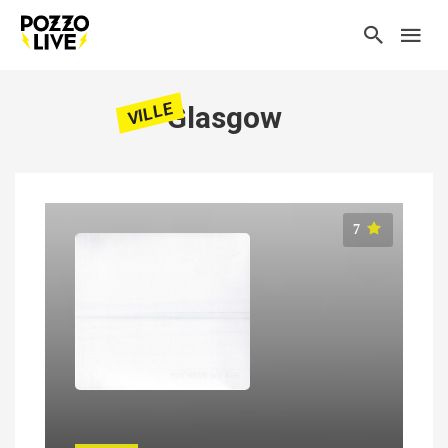
VILLE
Glasgow
7