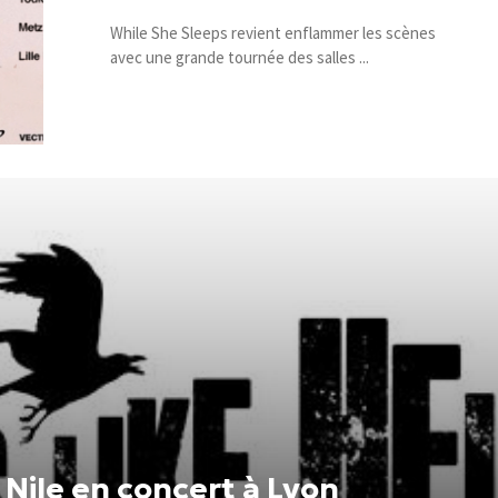
While She Sleeps revient enflammer les scènes
avec une grande tournée des salles ...
 Nile en concert à Lyon