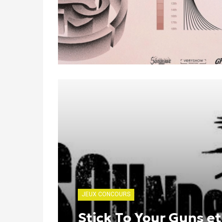
JEUX CONCOURS
Stick To Your Guns et