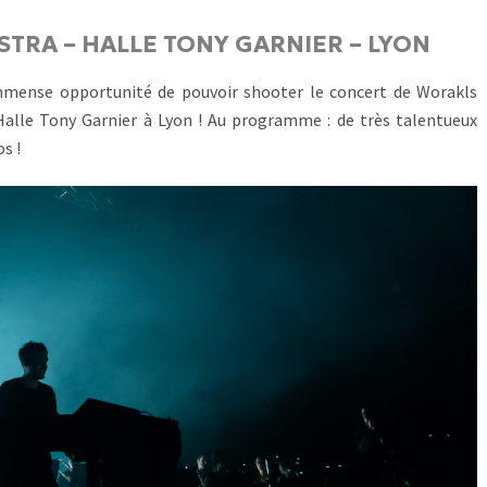
RA – HALLE TONY GARNIER – LYON
’immense opportunité de pouvoir shooter le concert de Worakls
Halle Tony Garnier à Lyon ! Au programme : de très talentueux
s !