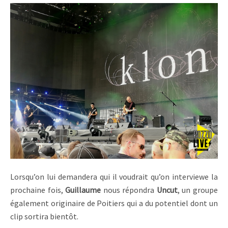
Lorsqu’on lui demandera qui il voudrait qu’on interviewe la
prochaine fois,
Guillaume
nous répondra
Uncut
, un groupe
également originaire de Poitiers qui a du potentiel dont un
clip sortira bientôt.