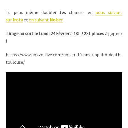
Tu peux même doubler tes chances en
nous suivant
sur
Insta
et
en suivant
Noiser
!
Tirage au sort
le Lundi 24 Février
à 18h !
2×1 places
à gagner
!
https://www.pozzo-live.com/noiser-10-ans-napalm-death-
toulouse/