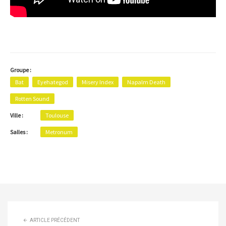
Groupe :
Bat
Eyehategod
Misery Index
Napalm Death
Rotten Sound
Ville :
Toulouse
Salles :
Metronum
ARTICLE PRÉCÉDENT