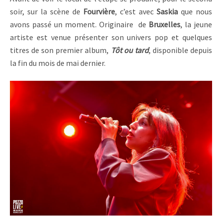
soir, sur la scène de
Fourvière
, c’est avec
Saskia
que nous
avons passé un moment. Originaire de
Bruxelles
, la jeune
artiste est venue présenter son univers pop et quelques
titres de son premier album,
Tôt ou tard
, disponible depuis
la fin du mois de mai dernier.