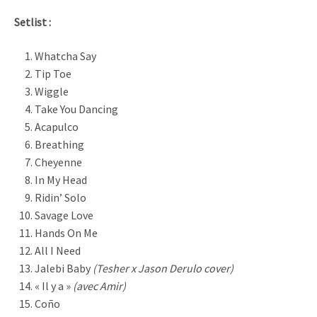
Setlist :
Whatcha Say
Tip Toe
Wiggle
Take You Dancing
Acapulco
Breathing
Cheyenne
In My Head
Ridin’ Solo
Savage Love
Hands On Me
All I Need
Jalebi Baby
(Tesher x Jason Derulo cover)
« Il y a »
(avec Amir)
Coño