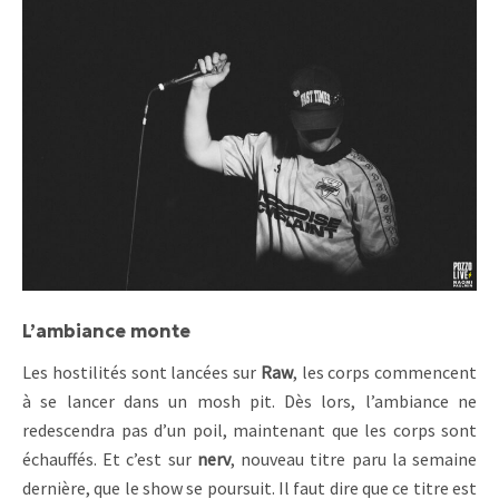
L’ambiance monte
Les hostilités sont lancées sur
Raw
, les corps commencent
à se lancer dans un mosh pit. Dès lors, l’ambiance ne
redescendra pas d’un poil, maintenant que les corps sont
échauffés. Et c’est sur
nerv
, nouveau titre paru la semaine
dernière, que le show se poursuit. Il faut dire que ce titre est