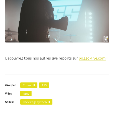
Découvrez tous nos autres live reports sur
pozzo-live.com
!
Groupe :
Thornhill
TSS
Ville :
Paris
Salles :
Backstage by the Mill