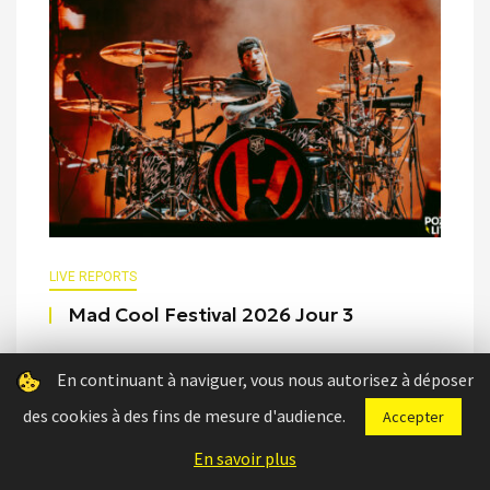
LIVE REPORTS
Mad Cool Festival 2026 Jour 3
Jour 3 du Mad Cool Festival 2026, rendez-vous
En continuant à naviguer, vous nous autorisez à déposer
aujourd’hui avec Twenty One Pilots, ...
des cookies à des fins de mesure d'audience.
Accepter
En savoir plus