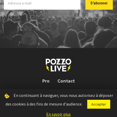
Pro
Contact
En continuant à naviguer, vous nous autorisez à déposer
Pozzo Live © 2026 | Conception : Pozzo Team, avec l'aide de
Bloop
des cookies à des fins de mesure d'audience.
Accepter
Press kit
Règlement concours
Mentions légales
En savoir plus