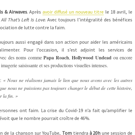
ls & Airwaves
. Après
avoir diffusé un nouveau titre
le 18 avril, le
à
All That’s Left Is Love
. Avec toujours l’intégralité des bénéfices
sociation de lutte contre la faim.
toujours aussi engagé dans son action pour aider les américains
limenter. Pour l’occasion, il s’est adjoint les services de
Papa Roach
Hollywood Undead
lé avec des noms comme
,
ou encore
imagerie saisissante et ses productions visuelles intenses.
 :
« Nous ne réalisons jamais le lien que nous avons avec les autres
n que nous ne puissions pas toujours changer le début de cette histoire,
 la fin. »
rsonnes ont faim. La crise du Covid-19 n’a fait qu’amplifier le
évoit que le nombre pourrait croître de 46%.
ion de la chanson sur YouTube,
Tom
tiendra
à 20h
une session de