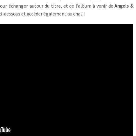
our échanger autour du titre, et de l’album à venir de
Angels &
 ci-dessous et accéder également au chat !