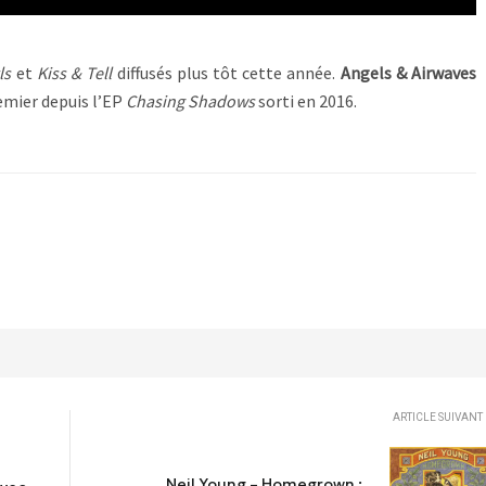
ls
et
Kiss & Tell
diffusés plus tôt cette année.
Angels & Airwaves
remier depuis l’EP
Chasing Shadows
sorti en 2016.
ARTICLE SUIVANT
Neil Young – Homegrown :