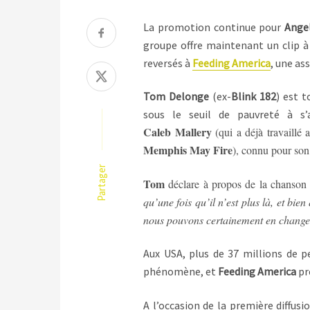
La promotion continue pour
Ange
groupe offre maintenant un clip 
reversés à
Feeding America
, une as
Tom Delonge
(ex-
Blink 182
) est 
sous le seuil de pauvreté à s’a
Caleb Mallery
(qui a déjà travail
Memphis May Fire
), connu pour son 
Partager
Tom
déclare à propos de la chanson
qu’une fois qu’il n’est plus là, et bie
nous pouvons certainement en changer
Aux USA, plus de 37 millions de pe
phénomène, et
Feeding America
pr
A l’occasion de la première diffus