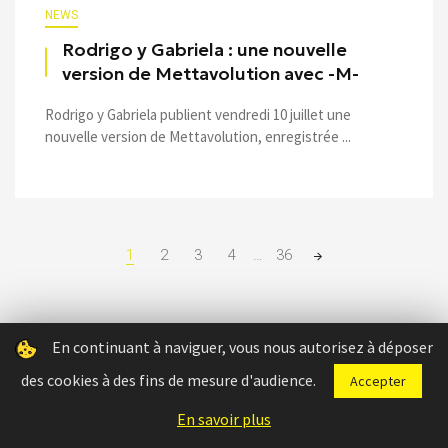
NEWS
Rodrigo y Gabriela : une nouvelle
version de Mettavolution avec -M-
Rodrigo y Gabriela publient vendredi 10 juillet une
nouvelle version de Mettavolution, enregistrée ...
Posts
1
2
3
4
…
36
navigation
Derniers articles
En continuant à naviguer, vous nous autorisez à déposer
des cookies à des fins de mesure d'audience.
Accepter
En savoir plus