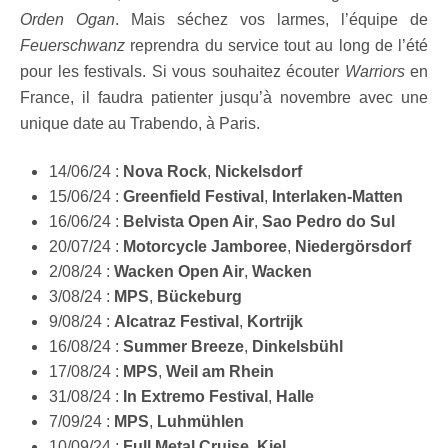
Orden Ogan
. Mais séchez vos larmes, l’équipe de
Feuerschwanz
reprendra du service tout au long de l’été
pour les festivals. Si vous souhaitez écouter
Warriors
en
France, il faudra patienter jusqu’à novembre avec une
unique date au Trabendo, à Paris.
14/06/24 :
Nova Rock
,
Nickelsdorf
15/06/24 :
Greenfield Festival
,
Interlaken-Matten
16/06/24 :
Belvista Open Air
,
Sao Pedro do Sul
20/07/24 :
Motorcycle Jamboree
,
Niedergörsdorf
2/08/24 :
Wacken Open Air
,
Wacken
3/08/24 :
MPS
,
Bückeburg
9/08/24 :
Alcatraz Festival
,
Kortrijk
16/08/24 :
Summer Breeze
,
Dinkelsbühl
17/08/24 :
MPS
,
Weil am Rhein
31/08/24 :
In Extremo Festival
,
Halle
7/09/24 :
MPS
,
Luhmühlen
10/09/24 :
Full Metal Cruise
,
Kiel