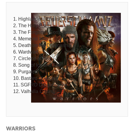
1. Highlander - English Version
2. The Holy Grail
3. The Forgotten Commander
4. Memento Mori
5. Death on the Dragonship
6. Wardwarf
7. Circlepit of Hell
8. Song of Ice and Fire
9. Purgatory
10. Bastard of Asgard
11. SGFRD Dragonslayer
12. Valhalla Calling
WARRIORS