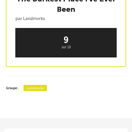
Been
par Landmvrks
9
sur 10
Groupe :
Landmvrks