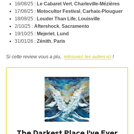
16/08/25 :
Le Cabaret Vert
,
Charleville-Mézières
17/08/25 :
Motocultor Festival
,
Carhaix-Plouguer
18/09/25 :
Louder Than Life
,
Louisville
2/10/25 :
Aftershock
,
Sacramento
19/10/25 :
Mejeriet
,
Lund
31/01/26 :
Zénith
,
Paris
Si cette review vous a plu,
retrouvez les autres ici
!
The Darkest Place I've Ever