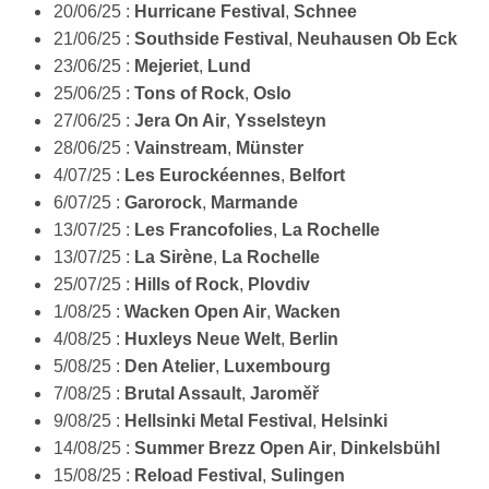
20/06/25 :
Hurricane Festival
,
Schnee
21/06/25 :
Southside Festival
,
Neuhausen Ob Eck
23/06/25 :
Mejeriet
,
Lund
25/06/25 :
Tons of Rock
,
Oslo
27/06/25 :
Jera On Air
,
Ysselsteyn
28/06/25 :
Vainstream
,
Münster
4/07/25 :
Les Eurockéennes
,
Belfort
6/07/25 :
Garorock
,
Marmande
13/07/25 :
Les Francofolies
,
La Rochelle
13/07/25 :
La Sirène
,
La Rochelle
25/07/25 :
Hills of Rock
,
Plovdiv
1/08/25 :
Wacken Open Air
,
Wacken
4/08/25 :
Huxleys Neue Welt
,
Berlin
5/08/25 :
Den Atelier
,
Luxembourg
7/08/25 :
Brutal Assault
,
Jaroměř
9/08/25 :
Hellsinki Metal Festival
,
Helsinki
14/08/25 :
Summer Brezz Open Air
,
Dinkelsbühl
15/08/25 :
Reload Festival
,
Sulingen