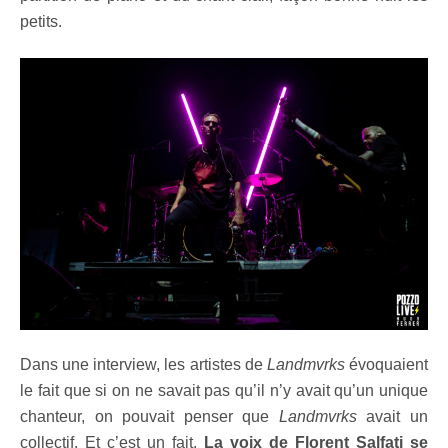
petits.
Dans une interview, les artistes de
Landmvrks
évoquaient
le fait que si on ne savait pas qu’il n’y avait qu’un unique
chanteur, on pouvait penser que
Landmvrks
avait un
collectif. Et c’est un fait.
La voix de Florent Salfati se