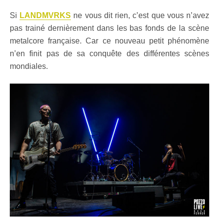
Si
LANDMVRKS
ne vous dit rien, c’est que vous n’avez
pas trainé dernièrement dans les bas fonds de la scène
metalcore française. Car ce nouveau petit phénomène
n’en finit pas de sa conquête des différentes scènes
mondiales.