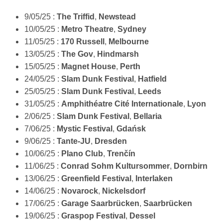
9/05/25 :
The Triffid
,
Newstead
10/05/25 :
Metro Theatre
,
Sydney
11/05/25 :
170 Russell
,
Melbourne
13/05/25 :
The Gov
,
Hindmarsh
15/05/25 :
Magnet House
,
Perth
24/05/25 :
Slam Dunk Festival
,
Hatfield
25/05/25 :
Slam Dunk Festival
,
Leeds
31/05/25 :
Amphithéatre Cité Internationale
,
Lyon
2/06/25 :
Slam Dunk Festival
,
Bellaria
7/06/25 :
Mystic Festival
,
Gdańsk
9/06/25 :
Tante-JU
,
Dresden
10/06/25 :
PIano Club
,
Trenčín
11/06/25 :
Conrad Sohm Kultursommer
,
Dornbirn
13/06/25 :
Greenfield Festival
,
Interlaken
14/06/25 :
Novarock
,
Nickelsdorf
17/06/25 :
Garage Saarbrücken
,
Saarbrücken
19/06/25 :
Graspop Festival
,
Dessel