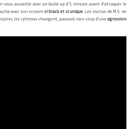
er
vous accueille avec un build-up d’1 minute avant d’attaquer le
 fauche avec son scream
si black et si unique
. Les instrus de M.S. ne
respirer, les rythmes changent, passant non-stop d’une
agression
.