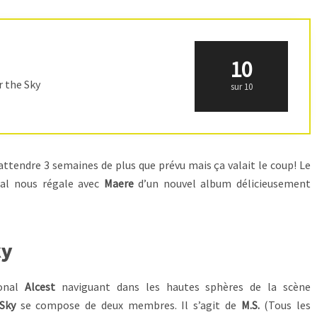
10
r the Sky
sur 10
attendre 3 semaines de plus que prévu mais ça valait le coup! Le
tal nous régale avec
Maere
d’un nouvel album délicieusement
ky
ional
Alcest
naviguant dans les hautes sphères de la scène
 Sky
se compose de deux membres. Il s’agit de
M.S.
(Tous les