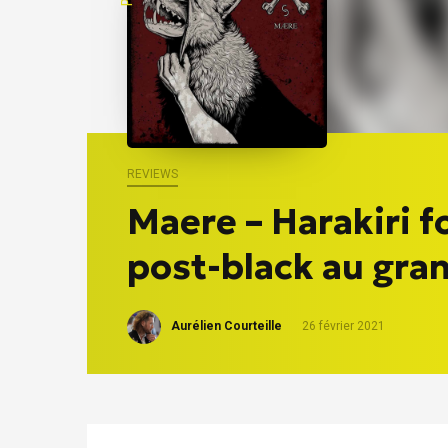
REVIEWS
Maere – Harakiri fo
post-black au gra
Aurélien Courteille
26 février 2021