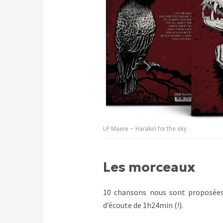
LP Maere – Harakiri for the sky
Les morceaux
10 chansons nous sont proposées
d’écoute de 1h24min (!).