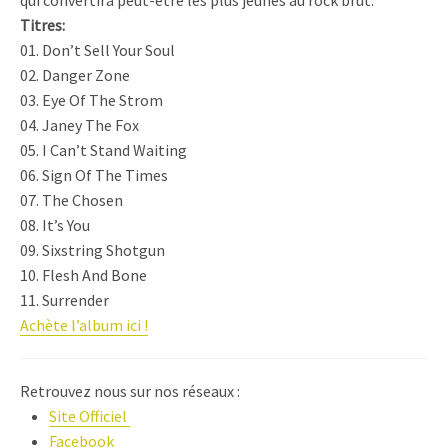
qui convertira peut-être les plus jeunes au rock brut.
Titres:
01. Don’t Sell Your Soul
02. Danger Zone
03. Eye Of The Strom
04. Janey The Fox
05. I Can’t Stand Waiting
06. Sign Of The Times
07. The Chosen
08. It’s You
09. Sixstring Shotgun
10. Flesh And Bone
11. Surrender
Achète l’album ici !
Retrouvez nous sur nos réseaux :
Site Officiel
Facebook