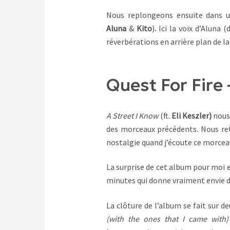
Nous replongeons ensuite dans un
Aluna
&
Kito
)
.
Ici la voix d’Aluna 
réverbérations en arrière plan de l
Quest For Fire
A Street I Know
(ft.
Eli Keszler)
nous 
des morceaux précédents. Nous ret
nostalgie quand j’écoute ce morcea
La surprise de cet album pour moi 
minutes qui donne vraiment envie d
La clôture de l’album se fait sur de
(with the ones that I came with)