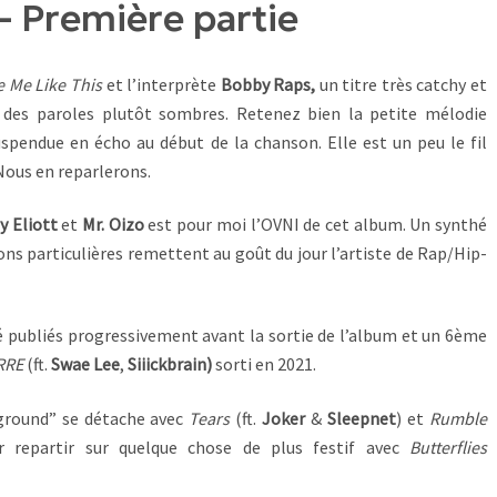
– Première partie
e Me Like This
et l’interprète
Bobby Raps,
un titre très catchy et
 des paroles plutôt sombres. Retenez bien la petite mélodie
pendue en écho au début de la chanson. Elle est un peu le fil
Nous en reparlerons.
y Eliott
et
Mr. Oizo
est pour moi l’OVNI de cet album. Un synthé
ns particulières remettent au goût du jour l’artiste de Rap/Hip-
 publiés progressivement avant la sortie de l’album et un 6ème
RRE
(ft.
Swae Lee
,
Siiickbrain)
sorti en 2021.
ground” se détache avec
Tears
(ft.
Joker
&
Sleepnet
) et
Rumble
r repartir sur quelque chose de plus festif avec
Butterflies