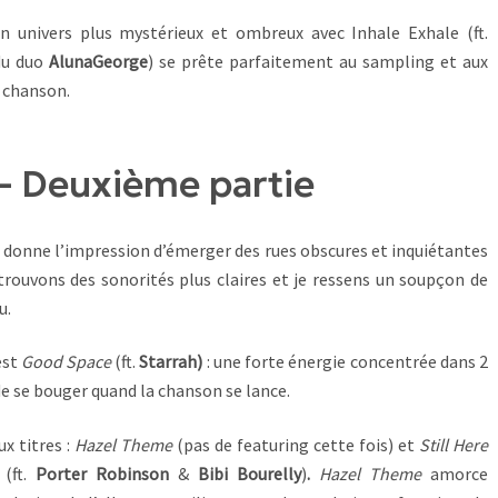
 univers plus mystérieux et ombreux avec Inhale Exhale (ft.
(du duo
AlunaGeorge
) se prête parfaitement au sampling et aux
a chanson.
 – Deuxième partie
donne l’impression d’émerger des rues obscures et inquiétantes
rouvons des sonorités plus claires et je ressens un soupçon de
u.
est
Good Space
(ft.
Starrah)
: une forte énergie concentrée dans 2
e se bouger quand la chanson se lance.
ux titres :
Hazel Theme
(pas de featuring cette fois) et
Still Here
(ft.
Porter Robinson
&
Bibi Bourelly
)
.
Hazel Theme
amorce