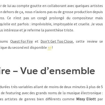
ler de lui au compte goutte en collaborant avec quelques artistes
n dehors de ça, nous n’avions pas eu de grosse production depuis
ess. Ce n’est pas un congé prolongé du compositeur mais
u’elle est parfois : imprévisible, impitoyable et cruelle. Je vous
ous intéresse et je referme la parenthèse triste.
albums
Quest For Fire
et
Don’t Get Too Close
, cette review se
itique du second est disponible
ici
!
ire – Vue d’ensemble
durées très variables allant de moins de deux minutes à plus de 5
de featuring avec des grands noms de la musique électronique :
es artistes de genres bien différents comme
Missy Eliott
par