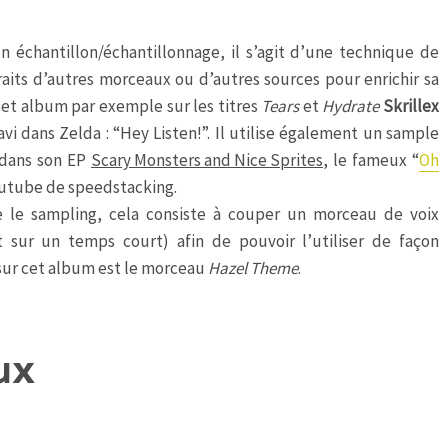
n échantillon/échantillonnage, il s’agit d’une technique de
raits d’autres morceaux ou d’autres sources pour enrichir sa
et album par exemple sur les titres
Tears
et
Hydrate
Skrillex
avi dans Zelda : “Hey Listen!”. Il utilise également un sample
 dans son EP
Scary Monsters and Nice Sprites
, le fameux “
Oh
outube de speedstacking.
e sampling, cela consiste à couper un morceau de voix
t sur un temps court) afin de pouvoir l’utiliser de façon
ur cet album est le morceau
Hazel Theme
.
ux