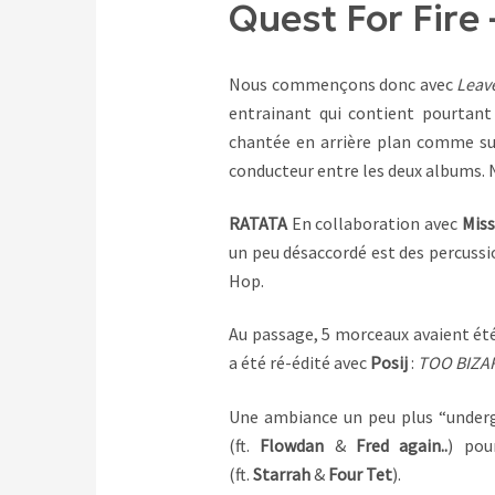
Quest For Fire 
Nous commençons donc avec
Leav
entrainant qui contient pourtant
chantée en arrière plan comme sus
conducteur entre les deux albums. 
RATATA
En collaboration avec
Miss
un peu désaccordé est des percussio
Hop.
Au passage, 5 morceaux avaient été
a été ré-édité avec
Posij
:
TOO BIZA
Une ambiance un peu plus “under
(ft.
Flowdan
&
Fred again..
) pou
(ft.
Starrah
&
Four Tet
).