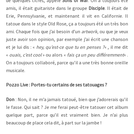
de quelques titres, appelé
Sons of War
. On a toujours été
amis, il était guitariste dans le groupe
Disciple
. Il était de
Erie, Pennsylvanie, et maintenant il vit en Californie. Il
tatoue dans le style Old Rose, ça a toujours été un très bon
ami. Chaque fois que j’ai besoin d’un
artwork,
ou que je veux
juste avoir son opinion, par exemple j’ai écrit une chanson
et je lui dis : «
hey, qu’est-ce que tu en penses ?
« , il me dit
«
ouais, c’est cool
» ou alors «
fais ça un peu différemment
« .
On a toujours collaboré, parce qu’il a une très bonne oreille
musicale.
Pozzo Live : Portes-tu certains de ses tatouages ?
Don
: Non, il ne m’a jamais tatoué, bien que j’adorerais qu’il
le fasse. Qui sait ? Je me ferai peut-être tatouer cet album
quelque part, parce qu’il est vraiment bien. Je n’ai plus
beaucoup de place cela dit, à part sur la jambe !