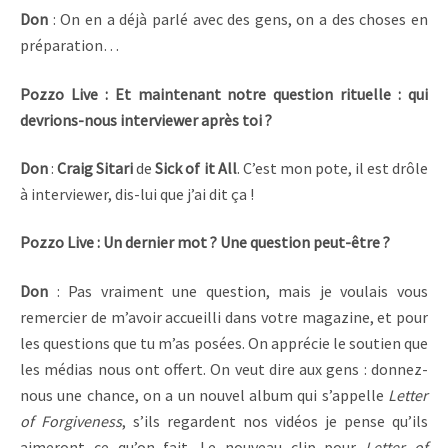
Don
: On en a déjà parlé avec des gens, on a des choses en
préparation…
Pozzo Live : Et maintenant notre question rituelle : qui
devrions-nous interviewer après toi ?
Don
:
Craig
Sitari
de
Sick of it All
. C’est mon pote, il est drôle
à interviewer, dis-lui que j’ai dit ça !
Pozzo Live : Un dernier mot ? Une question peut-être ?
Don
: Pas vraiment une question, mais je voulais vous
remercier de m’avoir accueilli dans votre magazine, et pour
les questions que tu m’as posées. On apprécie le soutien que
les médias nous ont offert. On veut dire aux gens : donnez-
nous une chance, on a un nouvel album qui s’appelle
Letter
of Forgiveness
, s’ils regardent nos vidéos je pense qu’ils
aimeront ce qu’on fait. Le nouveau clip pour
Letter of