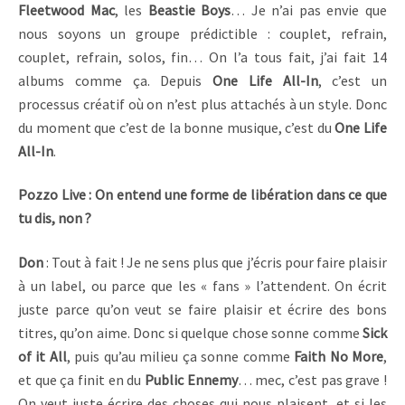
Fleetwood Mac
, les
Beastie Boys
… Je n’ai pas envie que
nous soyons un groupe prédictible : couplet, refrain,
couplet, refrain, solos, fin… On l’a tous fait, j’ai fait 14
albums comme ça. Depuis
One Life All-In
, c’est un
processus créatif où on n’est plus attachés à un style. Donc
du moment que c’est de la bonne musique, c’est du
One Life
All-In
.
Pozzo Live : On entend une forme de libération dans ce que
tu dis, non ?
Don
: Tout à fait ! Je ne sens plus que j’écris pour faire plaisir
à un label, ou parce que les « fans » l’attendent. On écrit
juste parce qu’on veut se faire plaisir et écrire des bons
titres, qu’on aime. Donc si quelque chose sonne comme
Sick
of it All
, puis qu’au milieu ça sonne comme
Faith No More
,
et que ça finit en du
Public Ennemy
… mec, c’est pas grave !
On veut juste écrire des choses qui nous plaisent, et si les