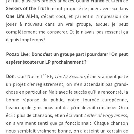
j’ai fait plusieurs projets annexes. Quand
Franco
et
Clem
de
Seekers of the Truth
m’ont proposé de jouer avec eux dans
One Life All-In
, c’était cool, et j’ai enfin l’impression de
jouer à nouveau dans un vrai groupe, auquel je peux
complètement me consacrer. Et je n’avais pas ressenti ça
depuis longtemps !
Pozzo Live : Donc c’est un groupe parti pour durer ! On peut
espérer écouter un LP prochainement ?
er
Don
: Oui ! Notre 1
EP,
The A7 Session
, était vraiment juste
un projet d’enregistrement, on n’en attendait pas grand-
chose en particulier. Mais avec le succès qu’il a rencontré, la
bonne réponse du public, notre tournée européenne,
beaucoup de gens nous ont dit qu’on devrait continuer. On a
écrit plus de chansons, et en écrivant
Letter of Forgiveness
,
on a vraiment senti que ça fonctionnait. Chaque chanson
nous semblait vraiment bonne, on a atteint un certain de