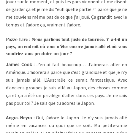
jouer sur le moment, et puis les gars viennent et me disent
de garder ça et je me dis “euh quelle partie ?” parce que je ne
me souviens même pas de ce que j’ai joué. Ça grandit avec le
temps et j’adore ça, vraiment j’adore.
Pozzo Live : Nous parlions tout juste de tournée. Y a-t-il un
pays, un endroit où vous n’êtes encore jamais allé et où vous
voudriez vous produire un jour ?
James Cook :
J’en ai fait beaucoup… J’aimerais aller en
Amérique. J’adorerais parce que c’est grandiose et que je n’y
suis jamais allé. L’Australie ce serait fantastique. Avec
d’anciens groupes je suis allé au Japon, des choses comme
ça et ça a été un privilège d’aller dans ces pays. Je ne sais
pas pour toi ? Je sais que tu adores le Japon.
Angus Neyra :
Oui, j’adore le Japon. Je n’y suis jamais allé
même en vacances ou quoi que ce soit. Ma petite-amie
serait en colère si on allait y faire un concert avant qu’on