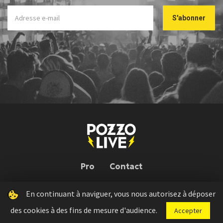
Pro
Contact
En continuant à naviguer, vous nous autorisez à déposer
Pozzo Live © 2026 | Conception : Pozzo Team, avec l'aide de
Bloop
des cookies à des fins de mesure d'audience.
Accepter
Press kit
Règlement concours
Mentions légales