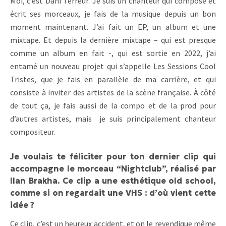
Moi, c’est Dani Terreur. Je suis un chanteur qui compose et
écrit ses morceaux, je fais de la musique depuis un bon
moment maintenant. J’ai fait un EP, un album et une
mixtape. Et depuis la dernière mixtape – qui est presque
comme un album en fait -, qui est sortie en 2022, j’ai
entamé un nouveau projet qui s’appelle Les Sessions Cool
Tristes, que je fais en parallèle de ma carrière, et qui
consiste à inviter des artistes de la scène française. À côté
de tout ça, je fais aussi de la compo et de la prod pour
d’autres artistes, mais je suis principalement chanteur
compositeur.
Je voulais te féliciter pour ton dernier clip qui
accompagne le morceau “Nightclub”, réalisé par
Ilan Brakha. Ce clip a une esthétique old school,
comme si on regardait une VHS : d’où vient cette
idée ?
Ce clip, c’est un heureux accident, et on le revendique même