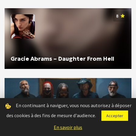
8
Gracie Abrams – Daughter From Hell
En continuant à naviguer, vous nous autorisez à déposer
INTERVIEWS
des cookies à des fins de mesure d'audience.
Accepter
Interview avec Lajon, chanteur de
En savoir plus
Sevendust