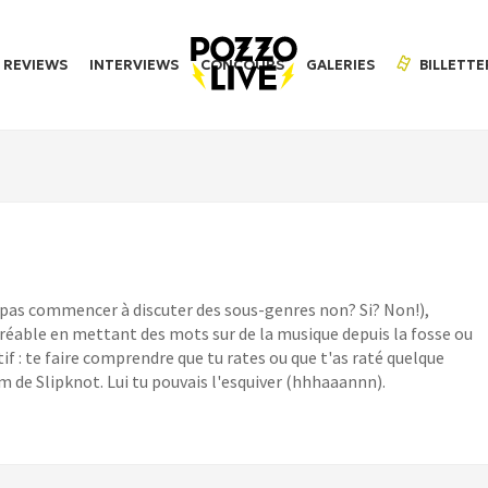
REVIEWS
INTERVIEWS
CONCOURS
GALERIES
BILLETTE
 pas commencer à discuter des sous-genres non? Si? Non!),
l'agréable en mettant des mots sur de la musique depuis la fosse ou
tif : te faire comprendre que tu rates ou que t'as raté quelque
um de Slipknot. Lui tu pouvais l'esquiver (hhhaaannn).